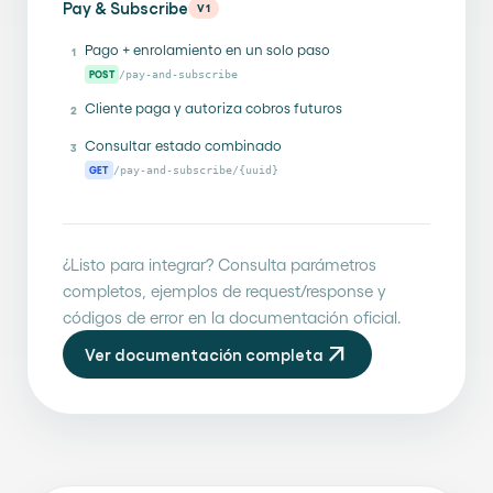
Pay & Subscribe
V1
Pago + enrolamiento en un solo paso
1
POST
/pay-and-subscribe
Cliente paga y autoriza cobros futuros
2
Consultar estado combinado
3
GET
/pay-and-subscribe/{uuid}
¿Listo para integrar? Consulta parámetros
completos, ejemplos de request/response y
códigos de error en la documentación oficial.
arrow_outward
Ver documentación completa