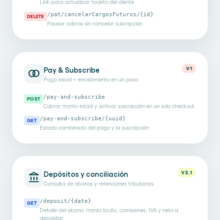
Link para actualizar tarjeta del cliente
/pat/cancelarCargosFuturos/{id}
DELETE
Pausar cobros sin cancelar suscripción
Pay & Subscribe
V1
join
Pago inicial + enrolamiento en un paso
/pay-and-subscribe
POST
Cobrar monto inicial y activar suscripción en un solo checkout
/pay-and-subscribe/{uuid}
GET
Estado combinado del pago y la suscripción
Depósitos y conciliación
V3.1
account_balance
Consulta de abonos y retenciones tributarias
/deposit/{date}
GET
Detalle del abono: monto bruto, comisiones, IVA y neto a
depositar