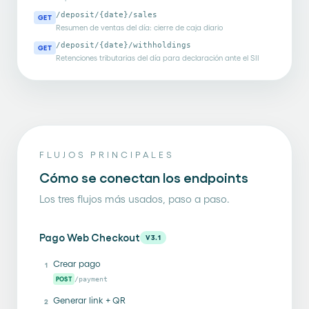
/deposit/{date}/sales
GET
Resumen de ventas del día: cierre de caja diario
/deposit/{date}/withholdings
GET
Retenciones tributarias del día para declaración ante el SII
FLUJOS PRINCIPALES
Cómo se conectan los endpoints
Los tres flujos más usados, paso a paso.
Pago Web Checkout
V3.1
Crear pago
1
POST
/payment
Generar link + QR
2