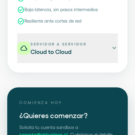
check_circle
Baja latencia, sin pasos intermedios
check_circle
Resiliente ante cortes de red
SERVIDOR A SERVIDOR
cloud
expand_more
Cloud to Cloud
COMIENZA HOY
¿Quieres comenzar?
Solicita tu cuenta sandbox a
soporte@virtualpos.cl
. Cuéntanos el detalle