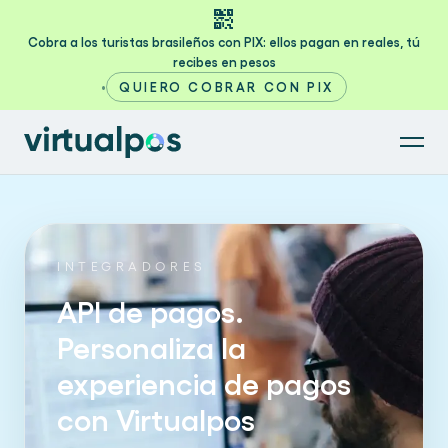
qr_code_2
Cobra a los turistas brasileños con PIX: ellos pagan en reales, tú
recibes en pesos
•
QUIERO COBRAR CON PIX
INTEGRADORES
API de pagos.
Personaliza la
experiencia de pagos
con Virtualpos