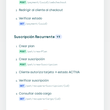
POST
/payment/{uuid}/webcheckout
Redirigir al cliente al checkout
3
Verificar estado
4
GET
/payment/{uuid}
Suscripción Recurrente
V3
Crear plan
1
POST
/pat/crearPlan
Crear suscripción
2
POST
/pat/crearSuscripcion
Cliente autoriza tarjeta → estado ACTIVA
3
Verificar suscripción
4
GET
/pat/recuperarSuscripcion/{id}
Consultar cada cargo
5
GET
/pat/recuperarCargo/{id}