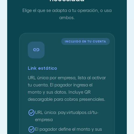
Elige el que se adapta a tu operación, o usa
ambos.
INCLUIDO EN TU CUENTA
link
Link estático
URL única por empresa, lista al activar
tu cuenta. El pagador ingresa el
monto y sus datos. Incluye QR
descargable para cobros presenciales.
check_circle
URL única: pay.virtualpos.cl/tu-
empresa
check_circle
El pagador define el monto y sus