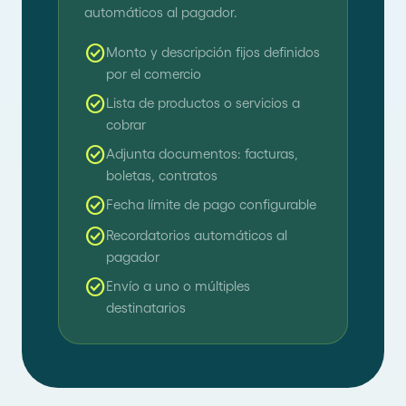
automáticos al pagador.
check_circle
Monto y descripción fijos definidos
por el comercio
check_circle
Lista de productos o servicios a
cobrar
check_circle
Adjunta documentos: facturas,
boletas, contratos
check_circle
Fecha límite de pago configurable
check_circle
Recordatorios automáticos al
pagador
check_circle
Envío a uno o múltiples
destinatarios