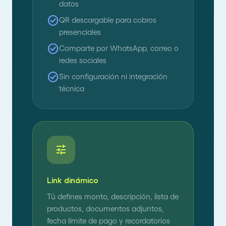
datos
check_circle
QR descargable para cobros
presenciales
check_circle
Comparte por WhatsApp, correo o
redes sociales
check_circle
Sin configuración ni integración
técnica
tune
Link dinámico
Tú defines monto, descripción, lista de
productos, documentos adjuntos,
fecha límite de pago y recordatorios