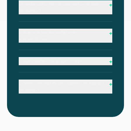
¿Puedo adjuntar documentos al link
+
dinámico?
¿Qué son los recordatorios
+
automáticos?
¿Qué medios de pago acepta?
+
¿Cómo me notifican cuando se realiza
+
un pago?