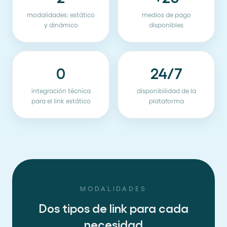
modalidades: estático
medios de pago
y dinámico
disponibles
0
24/7
integración técnica
disponibilidad de la
para el link estático
plataforma
MODALIDADES
Dos tipos de link para cada
necesidad