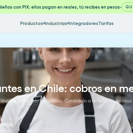
ileños con PIX: ellos pagan en reales, tú recibes en pesos
•
QU
Productos
Industrias
Integradores
Tarifas
▾
▾
ntes en Chile: cobros en mes
 cuotas en un solo dispositivo. Conéctalo a tu sistema de caja 
rtPOS